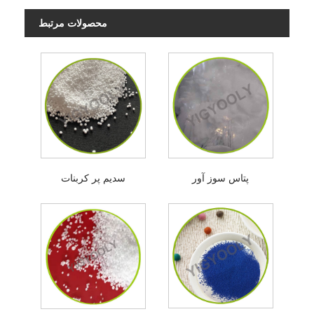
محصولات مرتبط
پتاس سوز آور
سدیم پر کربنات