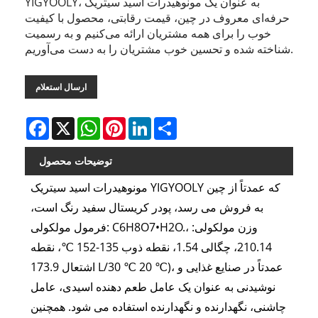
YIGYOOLY، به عنوان یک مونوهیدرات اسید سیتریک
حرفه‌ای معروف در چین، قیمت رقابتی، محصول با کیفیت
خوب را برای همه مشتریان ارائه می‌کنیم و به رسمیت
شناخته شده و تحسین خوب مشتریان را به دست می‌آوریم.
ارسال استعلام
Facebook
X
WhatsApp
Pinterest
LinkedIn
Share
توضیحات محصول
مونوهیدرات اسید سیتریک YIGYOOLY که عمدتاً از چین
به فروش می رسد، پودر کریستال سفید رنگ است،
فرمول مولکولی: C6H8O7•H2O.، وزن مولکولی:
210.14، چگالی 1.54، نقطه ذوب 135-152 ℃، نقطه
اشتعال 173.9 L/30 ℃ 20 ℃)، عمدتاً در صنایع غذایی و
نوشیدنی به عنوان یک عامل طعم دهنده اسیدی، عامل
چاشنی، نگهدارنده و نگهدارنده استفاده می شود. همچنین