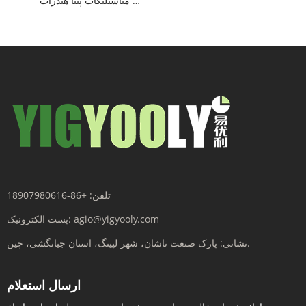
سدیم متاسیلیکات پنتا هیدرات
تلفن:
+86-18907980616
agio@yigyooly.com
پست الکترونیک:
پارک صنعت تاشان، شهر لپینگ، استان جیانگشی، چین.
نشانی:
ارسال استعلام